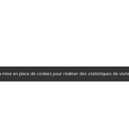
a mise en place de cookies pour réaliser des statistiques de visite
illant. Le village de Rethondes e